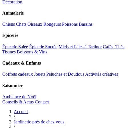
Décoration
Animalerie
Chiens
Chats
Oiseaux
Rongeurs
Poissons
Bassins
Épicerie
Épicerie Salée
Épicerie Sucrée
Miels et Pâtes à Tartiner
Cafés, Thés,
Tisanes
Boissons & Vins
Cadeaux & Enfants
Coffrets cadeaux
Jouets
Peluches et Doudous
Activités créatives
Saisonnier
Ambiance de Noël
Conseils & Actus
Contact
Accueil
/
Jardinerie près de chez vous
/