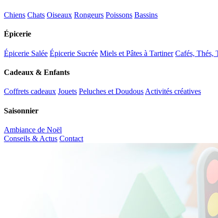
Chiens
Chats
Oiseaux
Rongeurs
Poissons
Bassins
Épicerie
Épicerie Salée
Épicerie Sucrée
Miels et Pâtes à Tartiner
Cafés, Thés, 
Cadeaux & Enfants
Coffrets cadeaux
Jouets
Peluches et Doudous
Activités créatives
Saisonnier
Ambiance de Noël
Conseils & Actus
Contact