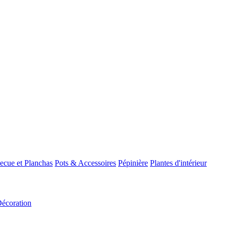
ecue et Planchas
Pots & Accessoires
Pépinière
Plantes d'intérieur
Décoration