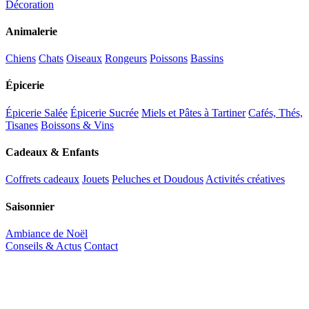
Décoration
Animalerie
Chiens
Chats
Oiseaux
Rongeurs
Poissons
Bassins
Épicerie
Épicerie Salée
Épicerie Sucrée
Miels et Pâtes à Tartiner
Cafés, Thés,
Tisanes
Boissons & Vins
Cadeaux & Enfants
Coffrets cadeaux
Jouets
Peluches et Doudous
Activités créatives
Saisonnier
Ambiance de Noël
Conseils & Actus
Contact