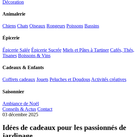
Décoration
Animalerie
Chiens
Chats
Oiseaux
Rongeurs
Poissons
Bassins
Épicerie
Épicerie Salée
Épicerie Sucrée
Miels et Pâtes à Tartiner
Cafés, Thés,
Tisanes
Boissons & Vins
Cadeaux & Enfants
Coffrets cadeaux
Jouets
Peluches et Doudous
Activités créatives
Saisonnier
Ambiance de Noël
Conseils & Actus
Contact
03 décembre 2025
Idées de cadeaux pour les passionnés de
jardinage